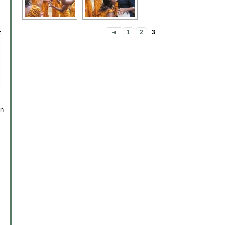
◄
1
2
3
in